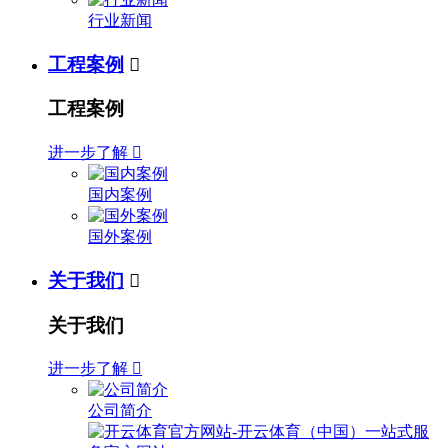
行业新闻
工程案例

工程案例
进一步了解

国内案例
国外案例
关于我们

关于我们
进一步了解

公司简介