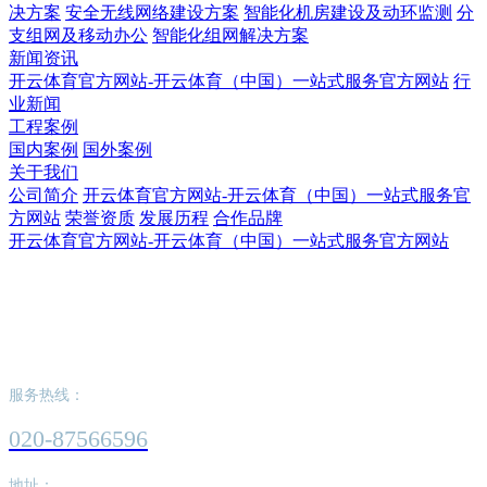
决方案
安全无线网络建设方案
智能化机房建设及动环监测
分
支组网及移动办公
智能化组网解决方案
新闻资讯
开云体育官方网站-开云体育（中国）一站式服务官方网站
行
业新闻
工程案例
国内案例
国外案例
关于我们
公司简介
开云体育官方网站-开云体育（中国）一站式服务官
方网站
荣誉资质
发展历程
合作品牌
开云体育官方网站-开云体育（中国）一站式服务官方网站
开云体育官方网站-开云体育（中国）一站式
服务官方网站
服务热线：
020-87566596
地址：