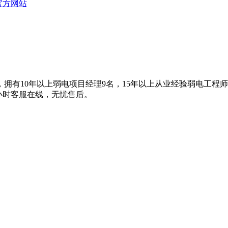
官方网站
拥有10年以上弱电项目经理9名，15年以上从业经验弱电工程
4小时客服在线，无忧售后。