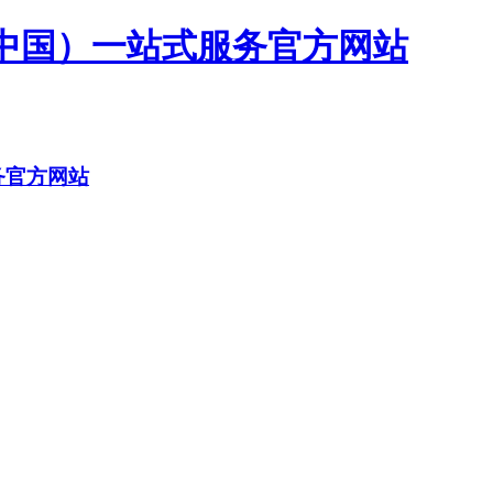
中国）一站式服务官方网站
务官方网站