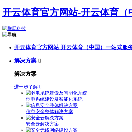
开云体育官方网站-开云体育（
开云体育官方网站-开云体育（中国）一站式服
解决方案

解决方案
进一步了解

弱电系统建设及智能化系统
信息安全整体解决方案
安全云解决方案