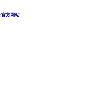
务官方网站