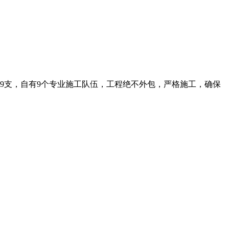
师9支，自有9个专业施工队伍，工程绝不外包，严格施工，确保